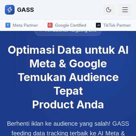
Skip to main content
GASS
Meta Partner
Google Certified
TikTok Partner
f
G
AI Audience Targeting Live
Optimasi Data untuk
AI
Meta & Google
Temukan Audience
Tepat
Product Anda
Berhenti iklan ke audience yang salah! GASS
feeding data tracking terbaik ke AI Meta &